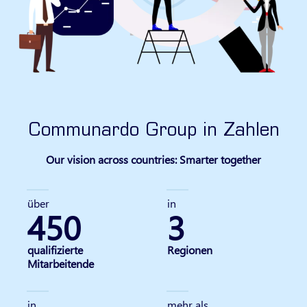
Communardo Group in Zahlen
Our vision across countries: Smarter together
über
in
450
3
qualifizierte
Regionen
Mitarbeitende
in
mehr als