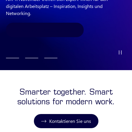
ERP‑Schnittstelle genutzt wird.
digitalen Arbeitsplatz – Inspiration, Insights und
Insights für moderne Organisationen auf der Atlassian
Networking.
Team'26. Treffen Sie uns in Amsterdam.
Vollständige Fallstudie lesen
Jetzt zum DWSC anmelden
Jetzt anmelden
Pa
Smarter together. Smart
solutions for modern work.
Kontaktieren Sie uns