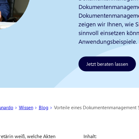
Dokumentenmanagement
Dokumentenmanagement
zeigen wir Ihnen, wie
sinnvoll einsetzen könn
Anwendungsbeispiele.
Jetzt beraten lassen
d hier:
nardo
Wissen
Blog
Vorteile eines Dokumentenmanagement 
etärin weiß, welche Akten
Inhalt: