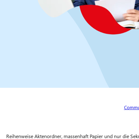
Sie sin
Commu
Reihenweise Aktenordner, massenhaft Papier und nur die Sekr