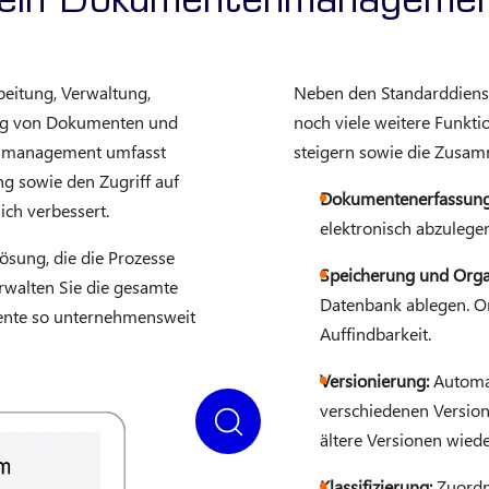
 ein Dokumentenmanageme
beitung, Verwaltung,
Neben den Standarddiens
rung von Dokumenten und
noch viele weitere Funkti
enmanagement umfasst
steigern sowie die Zusam
ng sowie den Zugriff auf
Dokumentenerfassung
ch verbessert.
elektronisch abzulegen
lösung, die die Prozesse
Speicherung und Orga
walten Sie die gesamte
Datenbank ablegen. Or
nte so unternehmensweit
Auffindbarkeit.
Versionierung:
Automat
verschiedenen Versio
ältere Versionen wiede
Klassifizierung:
Zuordn