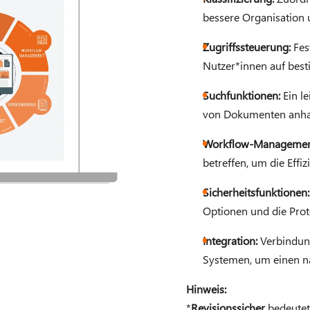
bessere Organisation 
Zugriffssteuerung:
Fes
Nutzer*innen auf bes
Suchfunktionen:
Ein l
von Dokumenten anhan
Workflow-Managemen
betreffen, um die Effiz
Sicherheitsfunktionen:
Optionen und die Prot
Integration:
Verbindung
Systemen, um einen na
Hinweis:
*
Revisionssicher
bedeutet,