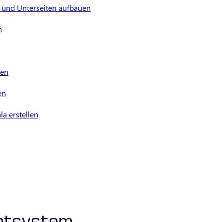
n und Unterseiten aufbauen
n
ben
en
a erstellen