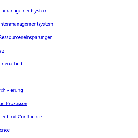
tenmanagementsystem
mentenmanagementsystem
d Ressourceneinsparungen
ge
mmenarbeit
chivierung
on Prozessen
nt mit Confluence
uence