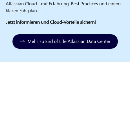
Atlassian Cloud - mit Erfahrung, Best Practices und einem
klaren Fahrplan.
Jetzt informieren und Cloud-Vorteile sichern!
Mehr zu End of Life Atlassian Data Center
Wie Sie Ihre Jira Lizenz erhalten
Lizenzgröße festlegen
Gemeinsam prüfen wir, welche Jira Lizenz Sie
benötigen. Dabei unterstützt Sie gerne eine*r