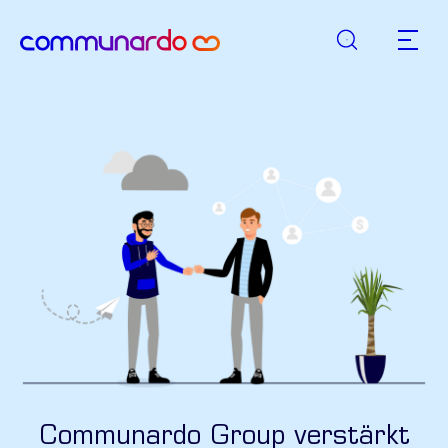
Suche
zurück zur Startseite
Hauptn
Communardo Group verstärkt