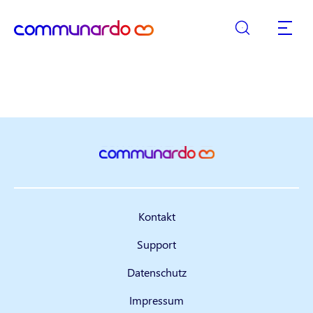
Suche
zurück zur Startseite
Hauptn
Atlassian Produkte
Kontakt
Support
Datenschutz
Impressum