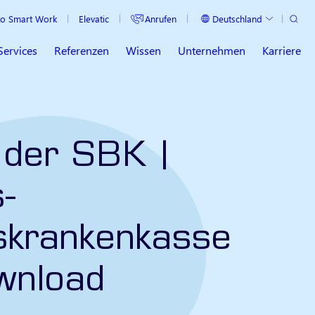
Suche
Anrufen
Deutschland
o Smart Work
Elevatic
Aktuelles Land
Services
Referenzen
Wissen
Unternehmen
Karriere
 der SBK |
-
krankenkasse​​
wnload