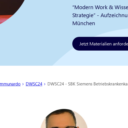
“Modern Work & Wissen
Strategie” - Aufzeichn
München
Jetzt Materialien anford
 sind hier:
mmunardo
DWSC24
DWSC24 - SBK Siemens Betriebskrankenka