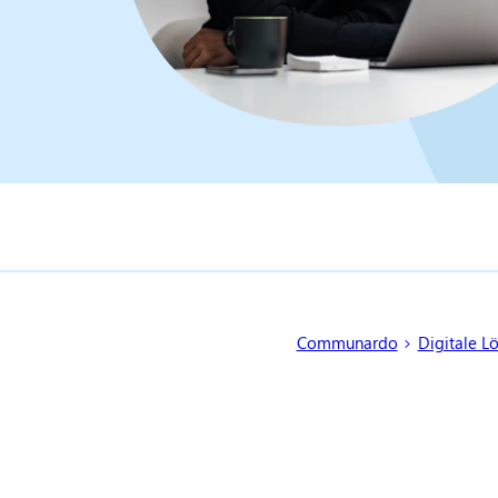
Sie sind hier:
Communardo
Digitale L