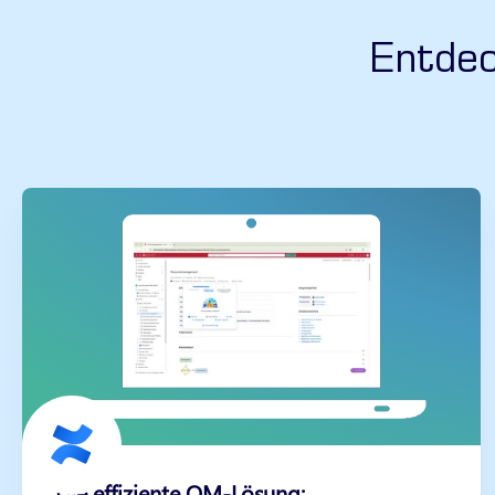
Entdec
Die effiziente QM-Lösung: